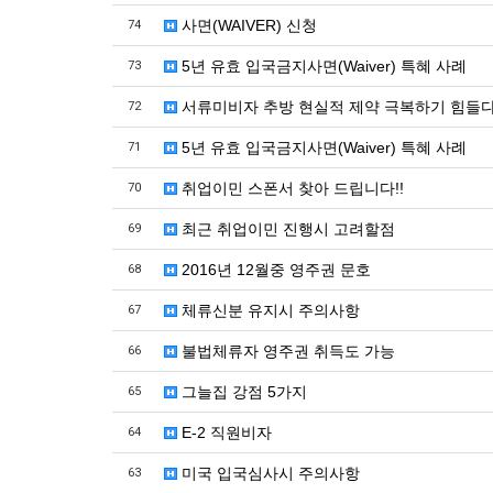
사면(WAIVER) 신청
74
5년 유효 입국금지사면(Waiver) 특혜 사례
73
서류미비자 추방 현실적 제약 극복하기 힘들
72
5년 유효 입국금지사면(Waiver) 특혜 사례
71
취업이민 스폰서 찾아 드립니다!!
70
최근 취업이민 진행시 고려할점
69
2016년 12월중 영주권 문호
68
체류신분 유지시 주의사항
67
불법체류자 영주권 취득도 가능
66
그늘집 강점 5가지
65
E-2 직원비자
64
미국 입국심사시 주의사항
63