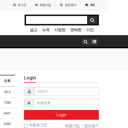
로그인
회원
가입
정보찾기
632
설교
뉴욕
사랑방
맨해튼
이민
|
|
|
|
나눔
|
Login
조회
7815
7280
6601
Login
6282
자동로그인
회원가입
|
정보찾기