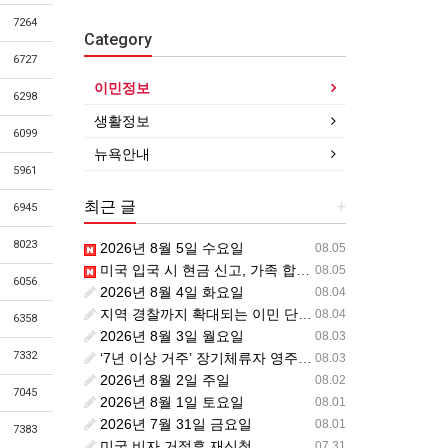
7264
Category
6727
이민정보
6298
생활정보
6099
뉴욕안내
5961
최근 글
+
6945
8023
2026년 8월 5일 수요일
08.05
미국 입국 시 현금 신고, 가족 합산 1만 달러가 기준입니다.
08.05
6056
2026년 8월 4일 화요일
08.04
지역 경찰까지 확대되는 이민 단속… 287(g) 프로그램의 대대적 확장
08.04
6358
2026년 8월 3일 월요일
08.03
7332
‘7년 이상 거주’ 장기체류자 영주권 법안 재추진… 현실화될 수 있을까?
08.03
2026년 8월 2일 주일
08.02
7045
2026년 8월 1일 토요일
08.01
2026년 7월 31일 금요일
08.01
7383
미국 비자 거절후 재신청
07.31