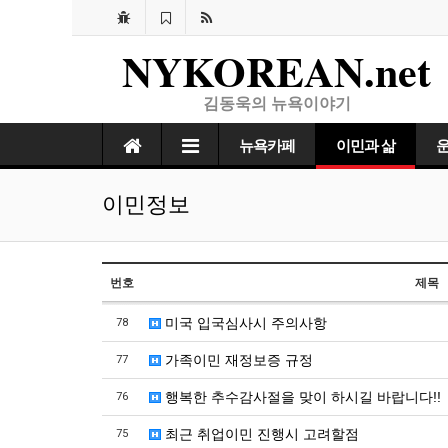
NYKOREAN.net
김동욱의 뉴욕이야기
뉴욕카페
이민과 삶
이민정보
번호
제목
미국 입국심사시 주의사항
78
가족이민 재정보증 규정
77
행복한 추수감사절을 맞이 하시길 바랍니다!!
76
최근 취업이민 진행시 고려할점
75