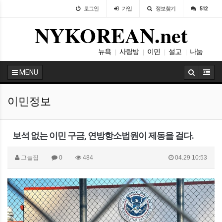
로그인
가입
정보찾기
512
NYKOREAN.net
뉴욕
사랑방
이민
설교
나눔
|
|
|
|
맨해튼
|
MENU
이민정보
보석 없는 이민 구금, 연방항소법원이 제동을 걸다.
그늘집
0
484
04.29 10:53