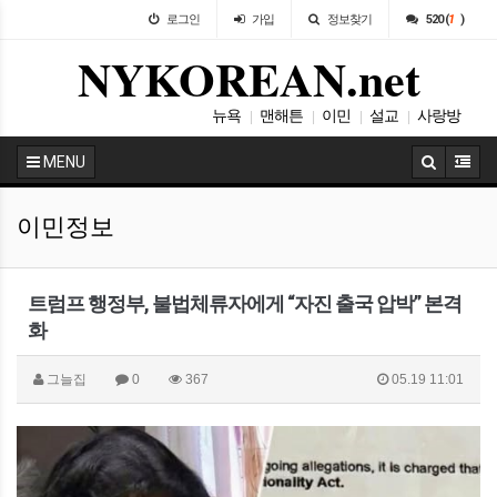
로그인
가입
정보찾기
520 (
1
)
NYKOREAN.net
뉴욕
맨해튼
이민
설교
사랑방
|
|
|
|
나눔
|
MENU
이민정보
트럼프 행정부, 불법체류자에게 “자진 출국 압박” 본격
화
그늘집
0
367
05.19 11:01