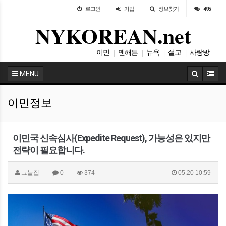
로그인
가입
정보찾기
495
NYKOREAN.net
이민
맨해튼
뉴욕
설교
사랑방
|
|
|
|
나눔
|
MENU
이민정보
이민국 신속심사(Expedite Request), 가능성은 있지만
전략이 필요합니다.
그늘집
0
374
05.20 10:59