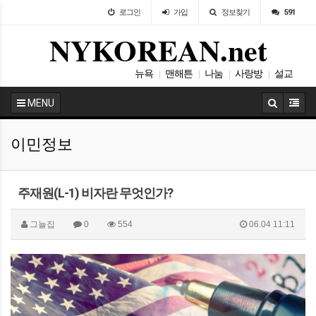
로그인
가입
정보찾기
591
NYKOREAN.net
뉴욕
맨해튼
나눔
사랑방
설교
|
|
|
|
이민
|
MENU
이민정보
주재원(L-1) 비자란 무엇인가?
그늘집
0
554
06.04 11:11